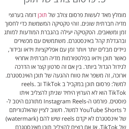
מומלץ מאד לעשות פרסום צולב של
תוכן
דומה בערוצי
מדיה חברתית שונים. זוהי טקטיקה המשמשת כדי לחסוך
זמן ומשאבים. הטקטיקה יעילה בהגברת המודעות למותג
ובהגדלת קהל באינסטגרם. משתמשים עם מכשירים
ניידים מבלים יותר ויותר זמן עם אפליקציות וידאו ובידור,
כאשר תוכן וידאו בפלטפורמות מדיה חברתית אחראי
לגידול הגדול ביותר. בין אם זה סרטון קצר או הדרכה
ארוכה, זה משפר את טווח ההגעה של תוכן האינסטגרם.
למשל: פרסום תוכן במקביל ב TikTok וב reels.
TikTok הוא לא הערוץ היחיד שניתן להצליב איתו
פוסטים. פורמט ה-Instagram Reels מתורגם היטב ל-
ל YouTube Shorts למשל. חשוב לציין שהאלגוריתם
של אינסטגרם לא יקדם reels שיש להם (watermark)
של TikTok. אז אם רוצים להצליב תוכן מאינסטגרם