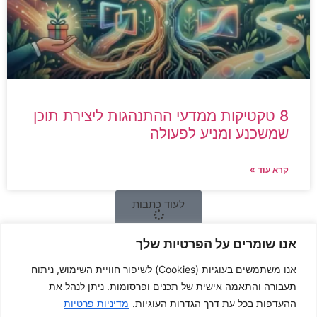
8 טקטיקות ממדעי ההתנהגות ליצירת תוכן
שמשכנע ומניע לפעולה
קרא עוד »
לעוד כתבות
אנו שומרים על הפרטיות שלך
לתיאום פגישת ייעוץ דיגיטלי חינם:
אנו משתמשים בעוגיות (Cookies) לשיפור חוויית השימוש, ניתוח
תעבורה והתאמה אישית של תכנים ופרסומות. ניתן לנהל את
ההעדפות בכל עת דרך הגדרות העוגיות.
מדיניות פרטיות